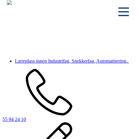
Aktuelt
07.01.2025
Læreplass innen Industrifag, Snekkerfag, Automatisering..
Les mer
Siste innlegg
Læreplass innen Industrifag, Snekkerfag, Automatisering..
55 94 24 10